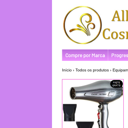
Compre por Marca
Progres
Início
›
Todos os produtos
›
Equipam