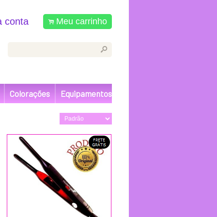
 conta
Meu carrinho
.
s
Colorações
Equipamentos