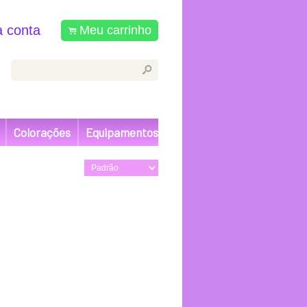
 conta
Meu carrinho
.
s
Colorações
Equipamentos