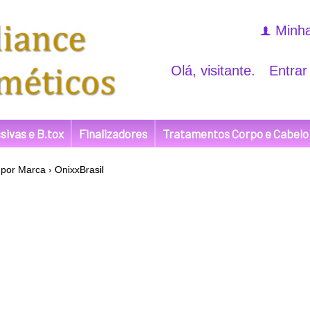
Minha
f
Olá, visitante.
Entrar
sivas e B.tox
Finalizadores
Tratamentos Corpo e Cabelo
por Marca
›
OnixxBrasil