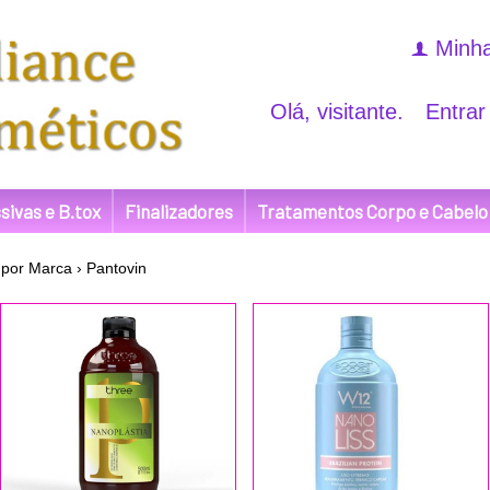
Minha
f
Olá, visitante.
Entrar
sivas e B.tox
Finalizadores
Tratamentos Corpo e Cabelo
por Marca
›
Pantovin