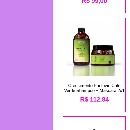
R$
99,00
Crescimento Pantovin Café
Verde Shampoo + Mascara 2x1
R$
112,84