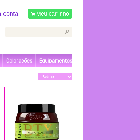
 conta
Meu carrinho
.
s
Colorações
Equipamentos