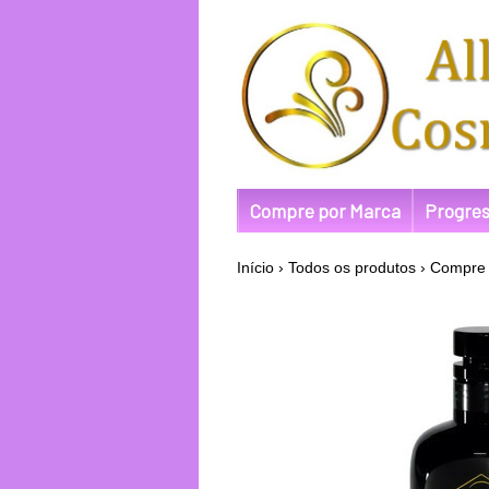
Compre por Marca
Progres
Início
›
Todos os produtos
›
Compre 