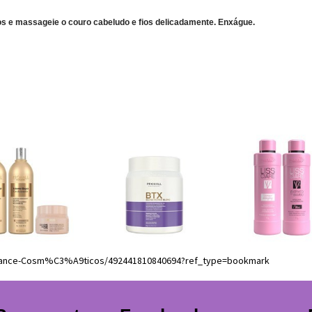
s e massageie o couro cabeludo e fios delicadamente. Enxágue.
liance-Cosm%C3%A9ticos/492441810840694?ref_type=bookmark