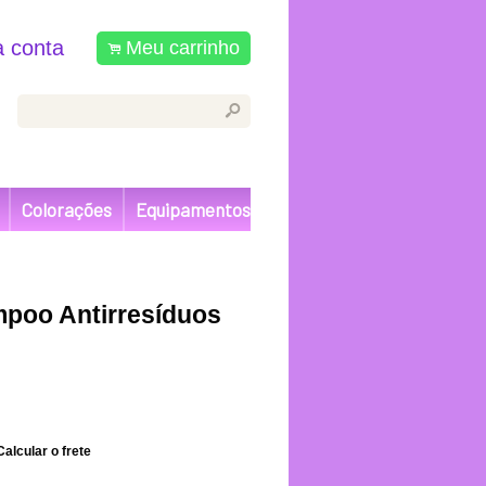
 conta
Meu carrinho
.
s
Colorações
Equipamentos
mpoo Antirresíduos
Calcular o frete