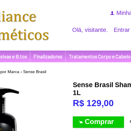
Minha
f
Olá, visitante.
Entrar
sivas e B.tox
Finalizadores
Tratamentos Corpo e Cabelo
por Marca
›
Sense Brasil
Sense Brasil Sha
1L
R$
129,00
Comprar
.