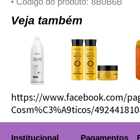
• Código do produto: 8B0B6B
Veja também
https://www.facebook.com/pag
Cosm%C3%A9ticos/492441810
Institucional
Pagamentos