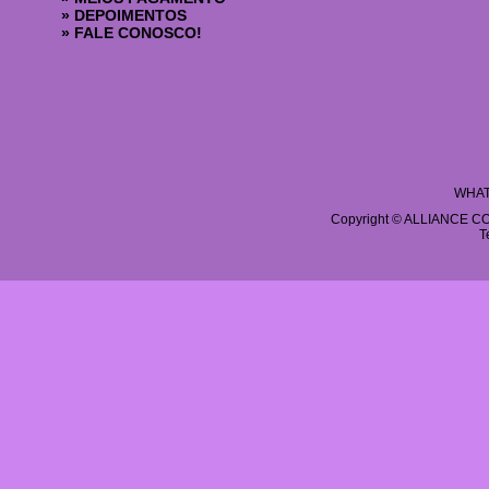
»
DEPOIMENTOS
»
FALE CONOSCO!
WHAT
Copyright © ALLIANCE COS
T