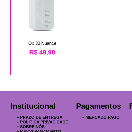
Ox 30 Nuance
R$
49,90
Institucional
Pagamentos
»
PRAZO DE ENTREGA
»
MERCADO PAGO
»
POLITICA PRIVACIDADE
»
SOBRE NÓS
»
MEIOS PAGAMENTO