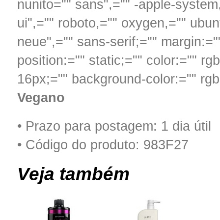
nunito="" sans",="" -apple-system
ui",="" roboto,="" oxygen,="" ubun
neue",="" sans-serif;="" margin:="
position:="" static;="" color:="" rg
16px;="" background-color:="" rgb
Vegano
• Prazo para postagem:
1 dia útil
• Código do produto: 983F27
Veja também