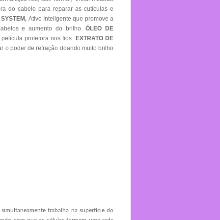
a do cabelo para reparar as cutículas e
 SYSTEM,
Ativo Inteligente que promove a
 cabelos e aumento do brilho.
ÓLEO DE
película protetora nos fios.
E
XTRATO DE
ar o poder de refração doando muito brilho
, simultaneamente trabalha na superfície do