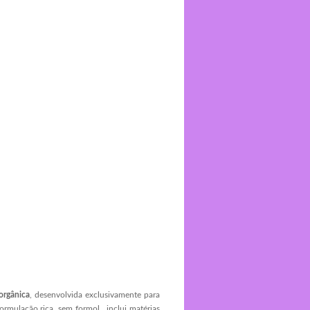
orgânica
, desenvolvida exclusivamente para
 formulação rica, sem formol, inclui matérias