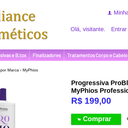
Minha
f
Olá, visitante.
Entrar
sivas e B.tox
Finalizadores
Tratamentos Corpo e Cabelo
por Marca
›
MyPhios
Progressiva ProB
MyPhios Professi
R$
199,00
Comprar
.