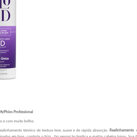
yPhios Professional
ido e com muito brilho.
linhamento térmico de textura leve, suave e de rápida absorção.
Realinhamento 
inados em lisos, controla o frizz, faz reposição lipídica e matiza cabelos loiros. Sua