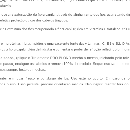
.
Age na parte mais externa, recriando as junções iônicas que estão quebradas, f
audáveis
move a retexturização da fibra capilar através do alinhamento dos fios, acarretando d
fetiva proteção da cor dos cabelos tingidos.
e na estrutura dos fios recuperando a fibra capilar, rico em Vitamina E fortalece cria 
a em proteínas, fibras, lipídios e uma excelente fonte das vitaminas: C, B1 e B2. O
orça a fibra capilar além de hidratar e aumentar o poder de refração refletindo brilho in
 e secos,
plique o Tratamento PRO BLOND mecha a mecha, iniciando pela raiz 
a
de pausa, enxágue os cabelos e remova 100% do produto. Seque escovando e em s
os sempre teste de mechas.
nter em lugar fresco e ao abrigo de luz. Uso externo adulto. Em caso de c
da o uso. Caso persista, procure orientação médica. Não ingerir, manter fora do 