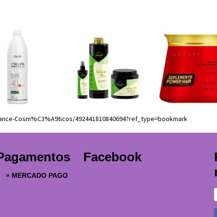
liance-Cosm%C3%A9ticos/492441810840694?ref_type=bookmark
Pagamentos
Facebook
»
MERCADO PAGO