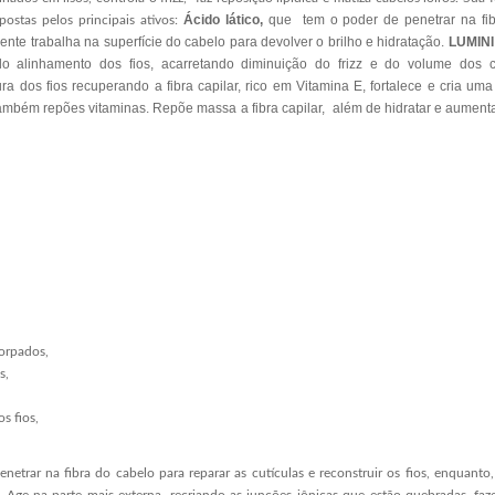
Ácido lático,
que tem o poder de penetrar na fibr
ostas pelos principais ativos:
ente trabalha na superfície do cabelo para devolver o brilho e hidratação.
LUMINI
s do alinhamento dos fios, acarretando diminuição do frizz e do volume dos
ra dos fios recuperando a fibra capilar, rico em Vitamina E, fortalece e cria uma 
e também repões vitaminas. Repõe massa a fibra capilar, além de hidratar e aument
corpados,
s,
s fios,
netrar na fibra do cabelo para reparar as cutículas e reconstruir os fios, enquanto