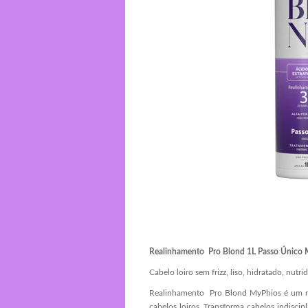
Realinhamento Pro Blond 1L Passo Único M
Cabelo loiro sem frizz, liso, hidratado, nutr
Realinhamento Pro Blond MyPhios é um rea
cabelos loiros. Transforma cabelos indiscipl