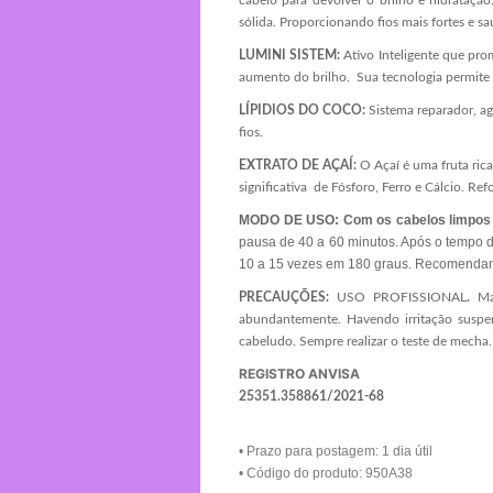
cabelo para devolver o brilho e hidratação
sólida. Proporcionando fios mais fortes e s
LUMINI SISTEM:
Ativo Inteligente que pro
aumento do brilho. Sua tecnologia permite e
LÍPIDIOS DO COCO:
Sistema reparador, ag
fios.
EXTRATO DE AÇAÍ:
O Açaí é uma fruta ric
significativa de Fósforo, Ferro e Cálcio. Ref
MODO DE USO:
Com os cabelos limpos
pausa de 40 a 60 minutos. Após o tempo 
10 a 15 vezes em 180 graus. Recomendam
PRECAUÇÕES:
USO PROFISSIONAL
.
Ma
abundantemente. Havendo irritação suspen
cabeludo. Sempre realizar o teste de mecha.
REGISTRO ANVISA
25351.358861/2021-68
• Prazo para postagem:
1 dia útil
• Código do produto: 950A38