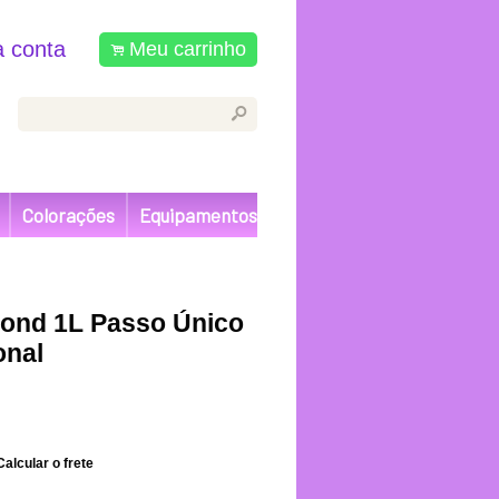
 conta
Meu carrinho
.
s
Colorações
Equipamentos
lond 1L Passo Único
onal
Calcular o frete