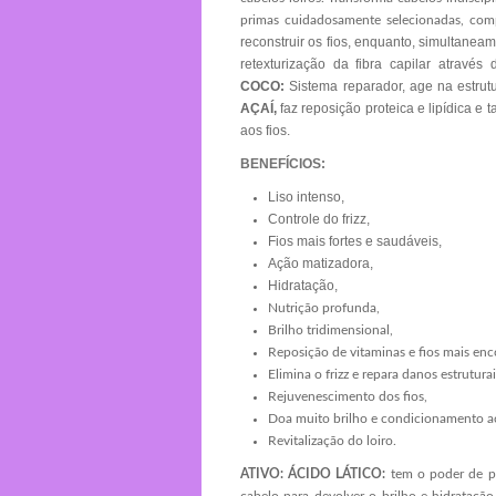
primas cuidadosamente selecionadas, comp
reconstruir os fios, enquanto, simultaneam
retexturização da fibra capilar atravé
COCO:
Sistema reparador, age na estrutu
AÇAÍ,
faz reposição proteica e lipídica 
aos fios.
BENEFÍCIOS:
Liso intenso,
Controle do frizz,
Fios mais fortes e saudáveis,
Ação matizadora,
Hidratação,
Nutrição profunda,
Brilho tridimensional,
Reposição de vitaminas e fios mais en
Elimina o frizz e repara danos estruturai
Rejuvenescimento dos fios,
Doa muito brilho e condicionamento ao
Revitalização do loiro.
ATIVO:
ÁCIDO LÁTICO:
tem o poder de pe