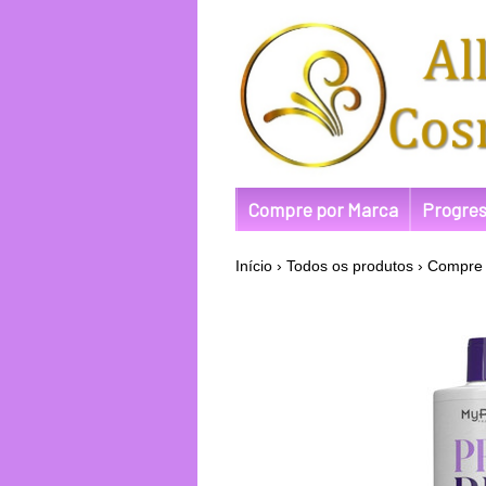
Compre por Marca
Progres
Início
›
Todos os produtos
›
Compre 