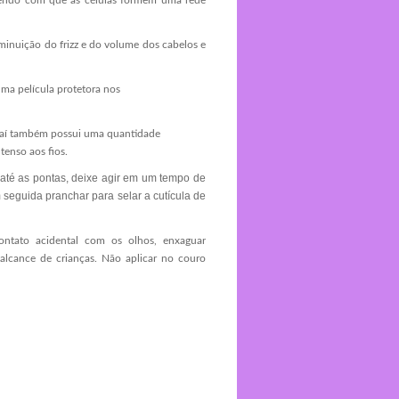
azendo com que as células formem uma rede
iminuição do frizz e do volume dos cabelos e
uma película protetora nos
 Açaí também possui uma quantidade
tenso aos fios.
até as pontas, deixe agir em um tempo de
eguida pranchar para selar a cutícula de
ontato acidental com os olhos, enxaguar
alcance de crianças. Não aplicar no couro