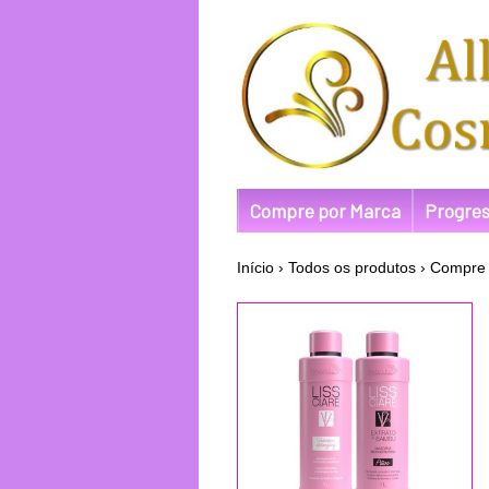
Compre por Marca
Progres
Início
›
Todos os produtos
›
Compre 