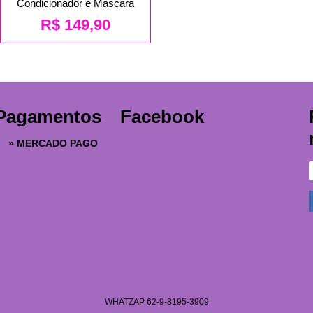
Condicionador e Mascara
R$
149,90
Pagamentos
Facebook
»
MERCADO PAGO
WHATZAP 62-9-8195-3909