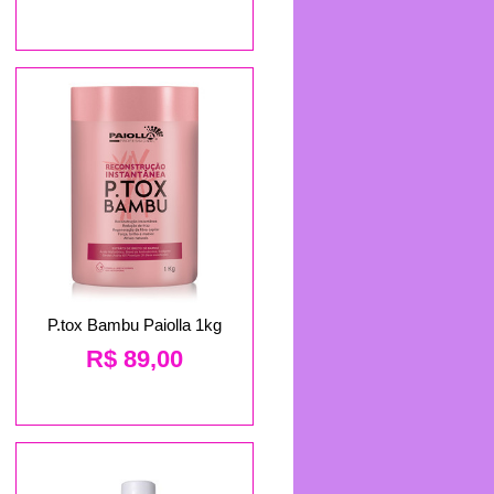
P.tox Bambu Paiolla 1kg
R$
89,00