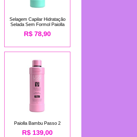
Selagem Capilar Hidratação
Selada Sem Formol Paiolla
R$
78,90
Paiolla Bambu Passo 2
R$
139,00