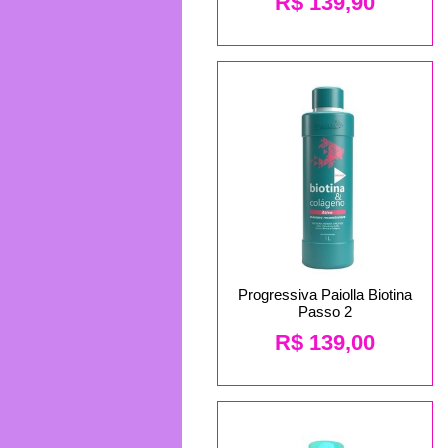
R$
139,90
Progressiva Paiolla Biotina
Passo 2
R$
139,00