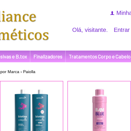
Minha
f
Olá, visitante.
Entrar
sivas e B.tox
Finalizadores
Tratamentos Corpo e Cabelo
por Marca
›
Paiolla