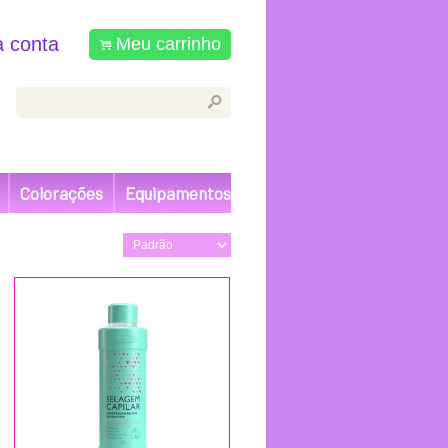
 conta
Meu carrinho
.
s
Colorações
Equipamentos